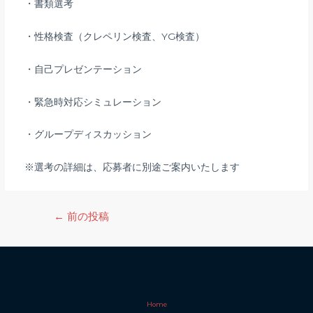
・書類選考
・性格検査（クレペリン検査、YG検査）
・自己プレゼンテーション
・緊急時対応シミュレーション
・グループディスカッション
※選考の詳細は、応募者に別途ご案内いたします
投
←
前の投稿
稿
ナ
ビ
ゲ
ー
Home