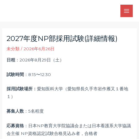
内
容
Main
を
Men
ス
キ
2027年度NP部採用試験(詳細情報)
ッ
未分類
/
2026年6月26日
プ
日程
：2026年8月29日（土）
試験時間
：8:15〜12:30
採用試験場所：
愛知医科大学（愛知県長久手市岩作雁又１番地
１）
募集人数
：5名程度
応募資格
：日本NP教育大学院協議会または日本看護系大学協議
会主催 NP資格認定試験合格見込み者，合格者