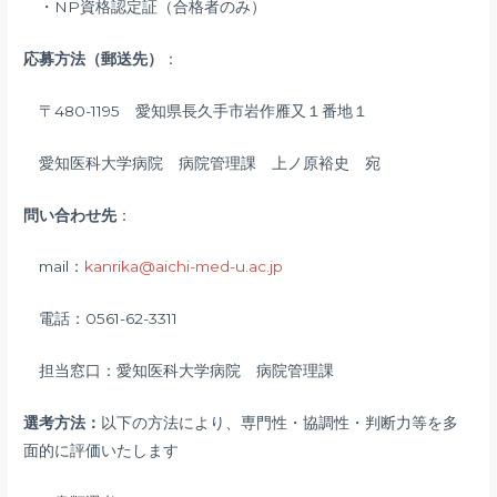
・NP資格認定証（合格者のみ）
応募方法（郵送先）
：
〒480-1195 愛知県長久手市岩作雁又１番地１
愛知医科大学病院 病院管理課 上ノ原裕史 宛
問い合わせ先
：
mail：
kanrika@aichi-med-u.ac.jp
電話：0561-62-3311
担当窓口：愛知医科大学病院 病院管理課
選考方法：
以下の方法により、専門性・協調性・判断力等を多
面的に評価いたします